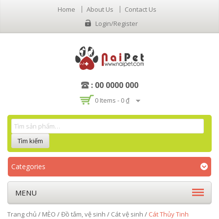
Home
About Us
Contact Us
Login/Register
: 00 0000 000
0 Items -
0 ₫
Categories
MENU
Trang chủ
/
MÈO
/
Đồ tắm, vệ sinh
/
Cát vệ sinh
/
Cát Thủy Tinh