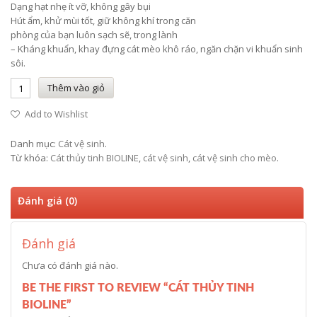
Dạng hạt nhẹ ít vỡ, không gây bụi
Hút ẩm, khử mùi tốt, giữ không khí trong căn
phòng của bạn luôn sạch sẽ, trong lành
– Kháng khuẩn, khay đựng cát mèo khô ráo, ngăn chặn vi khuẩn sinh
sôi.
Thêm vào giỏ
Add to Wishlist
Danh mục:
Cát vệ sinh
.
Từ khóa:
Cát thủy tinh BIOLINE
,
cát vệ sinh
,
cát vệ sinh cho mèo
.
Đánh giá (0)
Đánh giá
Chưa có đánh giá nào.
BE THE FIRST TO REVIEW “CÁT THỦY TINH
BIOLINE”