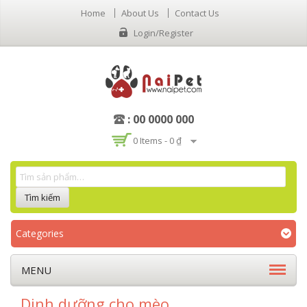
Home
About Us
Contact Us
Login/Register
: 00 0000 000
0 Items -
0 ₫
Categories
MENU
Dinh dưỡng cho mèo