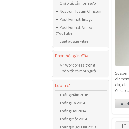
Chào tất cả mọi người!
Nostrum Iesum Christum
Post Format: Image
Post Format: Video
(YouTube)
Eget augue vitae
Phản hồi gần đây
Mr Wordpress
trong
Chào tất cả mọi người!
Suspend
element
elit, el
Lưu trữ
Curabitu
Tháng Năm 2016
Tháng Ba 2014
Read
Tháng Hai 2014
Tháng Một 2014
13
Tháng Mười Hai 2013