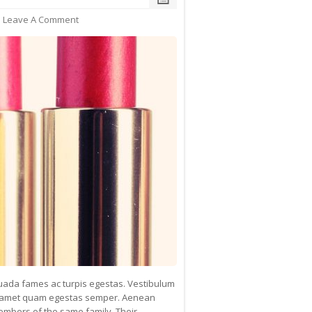
Leave A Comment
suada fames ac turpis egestas. Vestibulum
 sit amet quam egestas semper. Aenean
members of the same family. Their