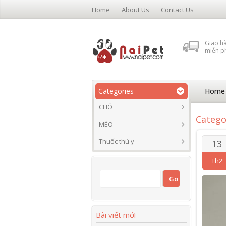
Home
About Us
Contact Us
Giao h
miễn p
Categories
Home
CHÓ
Catego
MÈO
Thuốc thú y
13
Th2
Bài viết mới