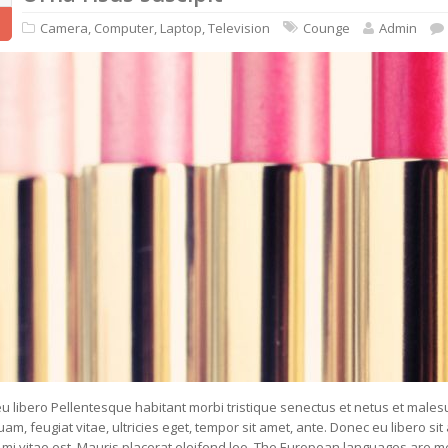
Camera
,
Computer
,
Laptop
,
Television
Counge
Admin
u libero Pellentesque habitant morbi tristique senectus et netus et male
quam, feugiat vitae, ultricies eget, tempor sit amet, ante. Donec eu libero
es mi vitae est. Mauris placerat eleifend leo. The European languages are 