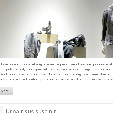
isse potenti Cras eget augue vitae neque euismod congue quis non erat. 
um pulvinar est, non imperdiet magna placerat eget. Integer ultricies, ar
eifend rhoncus risus orci et odio. Nullam consequat dignissim sem vitae ultrice
r fringilla, elit sed pretium porta, urna risus suscipit leo, non iaculis urna 
 More
Urna risus suscipit