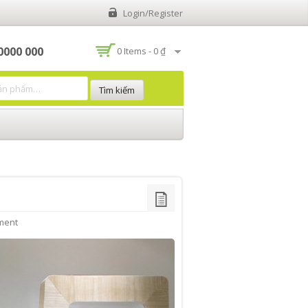
Login/Register
 0000 000
0 Items -
0 ₫
ment