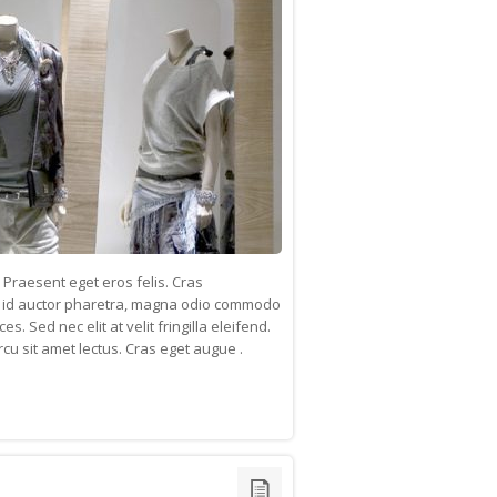
Praesent eget eros felis. Cras
cu id auctor pharetra, magna odio commodo
s. Sed nec elit at velit fringilla eleifend.
arcu sit amet lectus. Cras eget augue .