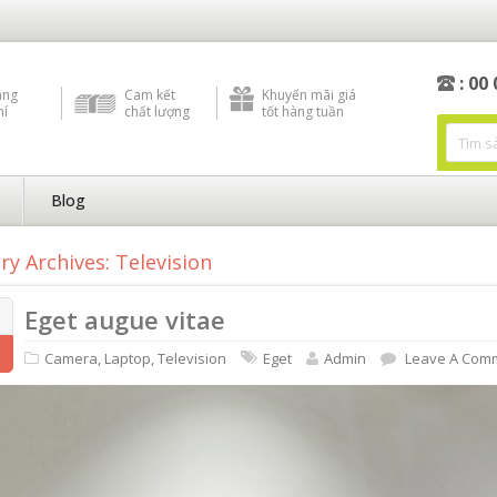
: 00
àng
Cam kết
Khuyến mãi giá
hí
chất lượng
tốt hàng tuần
Blog
ry Archives: Television
Eget augue vitae
Camera
,
Laptop
,
Television
Eget
Admin
Leave A Com