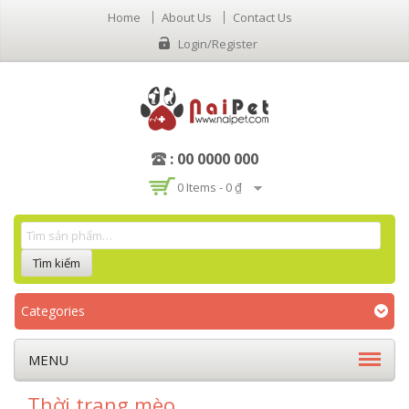
Home
About Us
Contact Us
Login/Register
: 00 0000 000
0 Items -
0 ₫
Categories
MENU
Thời trang mèo