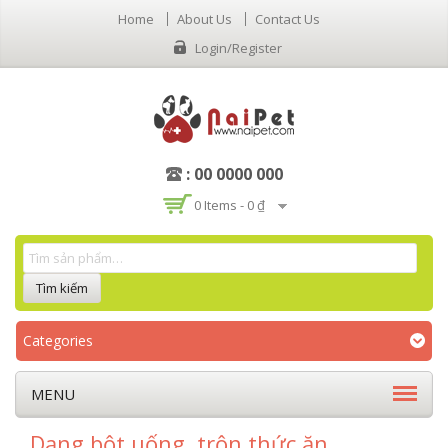
Home
About Us
Contact Us
Login/Register
: 00 0000 000
0 Items -
0 ₫
Categories
MENU
Dạng bột uống, trộn thức ăn