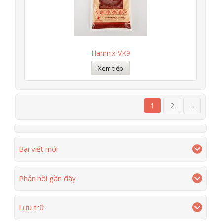
Hanmix-VK9
Xem tiếp
1
2
→
Bài viết mới
Phản hồi gần đây
Lưu trữ