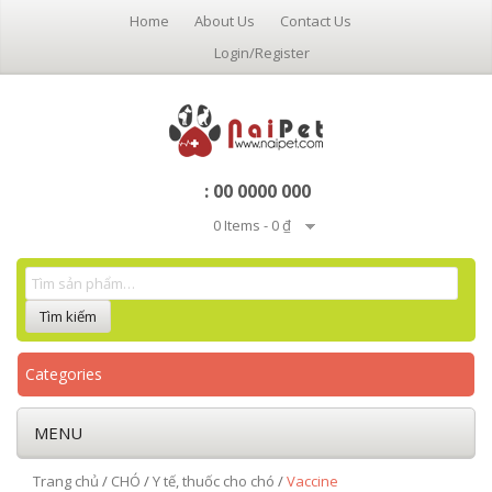
Home
About Us
Contact Us
Login/Register
: 00 0000 000
0 Items -
0 ₫
Categories
MENU
Trang chủ
/
CHÓ
/
Y tế, thuốc cho chó
/
Vaccine