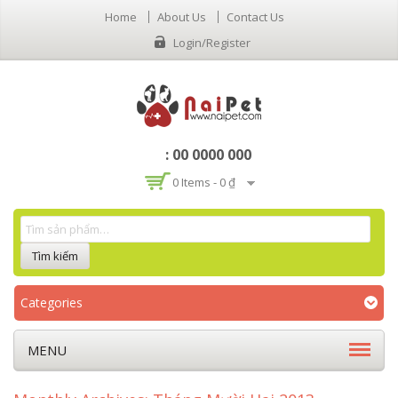
Home
About Us
Contact Us
Login/Register
: 00 0000 000
0 Items -
0 ₫
Categories
MENU