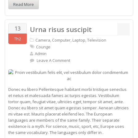
Read More
13
Urna risus suscipit
Th2
Camera
,
Computer
,
Laptop
,
Television
Counge
Admin
Leave A Comment
Donec eu libero Pellentesque habitant morbi tristique senectus
et netus et malesuada fames ac turpis egestas. Vestibulum
tortor quam, feugiat vitae, ultricies eget, tempor sit amet, ante.
Donec eu libero sit amet quam egestas semper. Aenean ultricies
mi vitae est. Mauris placerat eleifend leo. The European
languages are members of the same family. Their separate
existence is a myth. For science, music, sport, etc, Europe uses
the same vocabulary. The languages only differ in .