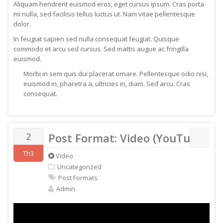
Aliquam hendrerit euismod eros, eget cursus ipsum. Cras porta
mi nulla, sed facilisis tellus luctus ut. Nam vitae pellentesque
dolor.
In feugiat sapien sed nulla consequat feugiat. Quisque
commodo et arcu sed cursus. Sed mattis augue ac fringilla
euismod.
Morbi in sem quis dui placerat ornare. Pellentesque odio nisi,
euismod in, pharetra a, ultricies in, diam. Sed arcu. Cras
consequat.
2
Post Format: Video (YouTube)
Th3
Video
Uncategorized
Post Formats
Admin