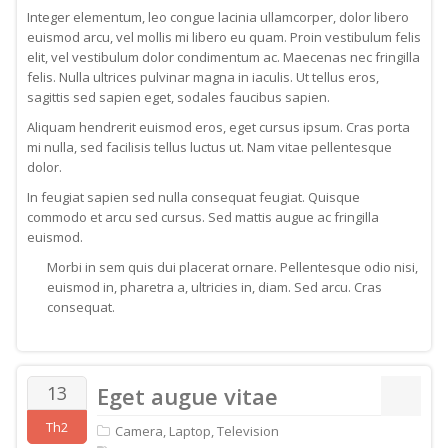
Integer elementum, leo congue lacinia ullamcorper, dolor libero
euismod arcu, vel mollis mi libero eu quam. Proin vestibulum felis
elit, vel vestibulum dolor condimentum ac. Maecenas nec fringilla
felis. Nulla ultrices pulvinar magna in iaculis. Ut tellus eros,
sagittis sed sapien eget, sodales faucibus sapien.
Aliquam hendrerit euismod eros, eget cursus ipsum. Cras porta
mi nulla, sed facilisis tellus luctus ut. Nam vitae pellentesque
dolor.
In feugiat sapien sed nulla consequat feugiat. Quisque
commodo et arcu sed cursus. Sed mattis augue ac fringilla
euismod.
Morbi in sem quis dui placerat ornare. Pellentesque odio nisi,
euismod in, pharetra a, ultricies in, diam. Sed arcu. Cras
consequat.
13
Eget augue vitae
Th2
Camera
,
Laptop
,
Television