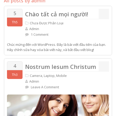
All posts by admin
5
Chào tất cả mọi người!
Th5
Chưa Được Phân Loại
Admin
1 Comment
Chúc mừng đến với WordPress. Đây là bài viết đầu tiên của bạn.
Hãy chỉnh sửa hay xóa bài viết này, và bắt đầu viết blog!
4
Nostrum Iesum Christum
Th3
Camera
,
Laptop
,
Mobile
Admin
Leave A Comment