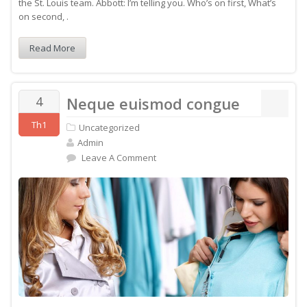
the St. Louis team. Abbott: I’m telling you. Who’s on first, What’s
on second, .
Read More
4
Neque euismod congue
Th1
Uncategorized
Admin
Leave A Comment