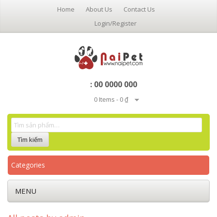
Home
About Us
Contact Us
Login/Register
: 00 0000 000
0 Items -
0 ₫
Categories
MENU