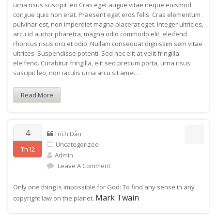
urna risus suscipit leo Cras eget augue vitae neque euismod
congue quis non erat. Praesent eget eros felis. Cras elementum
pulvinar est, non imperdiet magna placerat eget. Integer ultricies,
arcu id auctor pharetra, magna odio commodo elit, eleifend
rhoncus risus orci et odio. Nullam consequat dignissim sem vitae
ultrices. Suspendisse potenti. Sed nec elit at velit fringilla
eleifend. Curabitur fringilla, elit sed pretium porta, urna risus
suscipit leo, non iaculis urna arcu sit amet .
Read More
4
Trích Dẫn
Uncategorized
Th12
Admin
Leave A Comment
Only one thing is impossible for God: To find any sense in any
Mark Twain
copyright law on the planet.