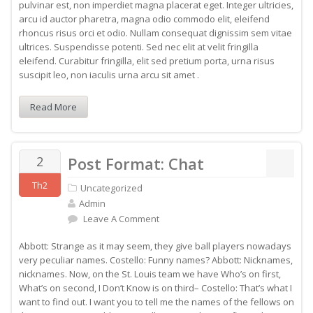
pulvinar est, non imperdiet magna placerat eget. Integer ultricies,
arcu id auctor pharetra, magna odio commodo elit, eleifend
rhoncus risus orci et odio. Nullam consequat dignissim sem vitae
ultrices. Suspendisse potenti. Sed nec elit at velit fringilla
eleifend. Curabitur fringilla, elit sed pretium porta, urna risus
suscipit leo, non iaculis urna arcu sit amet .
Read More
2
Post Format: Chat
Th2
Uncategorized
Admin
Leave A Comment
Abbott: Strange as it may seem, they give ball players nowadays
very peculiar names. Costello: Funny names? Abbott: Nicknames,
nicknames. Now, on the St. Louis team we have Who’s on first,
What’s on second, I Don’t Know is on third– Costello: That’s what I
want to find out. I want you to tell me the names of the fellows on