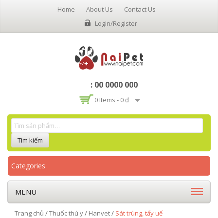
Home
About Us
Contact Us
Login/Register
: 00 0000 000
0 Items -
0 ₫
Categories
MENU
Trang chủ
/
Thuốc thú y
/
Hanvet
/
Sát trùng, tẩy uế