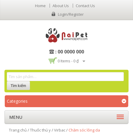
Home
About Us
Contact Us
Login/Register
: 00 0000 000
0 Items -
0 ₫
Categories
MENU
Trang chủ
/
Thuốc thú y
/
Virbac
/
Chăm sóc lông da