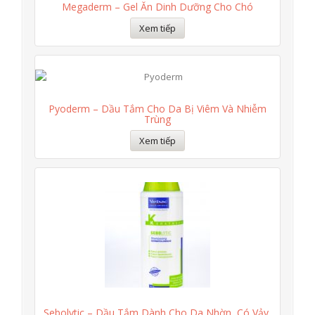
Megaderm – Gel Ăn Dinh Dưỡng Cho Chó
Xem tiếp
Pyoderm – Dầu Tắm Cho Da Bị Viêm Và Nhiễm
Trùng
Xem tiếp
Sebolytic – Dầu Tắm Dành Cho Da Nhờn, Có Vảy,