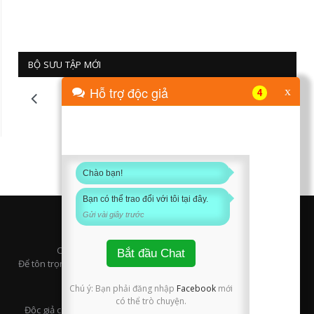
BỘ SƯU TẬP MỚI
Hỗ trợ độc giả
x
4
Chào bạn!
Bạn có thể trao đổi với tôi tại đây.
Gửi vài giây trước
Copyright © 2016 Naipet.com. All right reserved.
Bắt đầu Chat
Để tôn trọng quyền tác giả, xin ghi rõ tên tác giả và nguồn trang khi
phát lại thông tin trên trang này.
Chú ý: Bạn phải đăng nhập
Facebook
mới
có thể trò chuyện.
Độc giả có hình ảnh, clip, bai viết hữu ích và cần chia sẻ với cộng