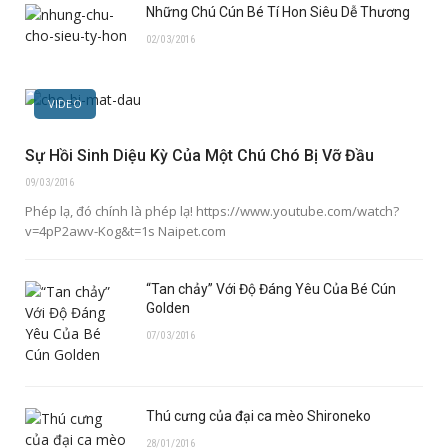
Những Chú Cún Bé Tí Hon Siêu Dễ Thương
02/03/2016
VIDEO
Sự Hồi Sinh Diệu Kỳ Của Một Chú Chó Bị Vỡ Đầu
09/03/2016
Phép lạ, đó chính là phép lạ! https://www.youtube.com/watch?
v=4pP2awv-Kog&t=1s Naipet.com
“Tan chảy” Với Độ Đáng Yêu Của Bé Cún
Golden
07/03/2016
Thú cưng của đại ca mèo Shironeko
28/01/2016