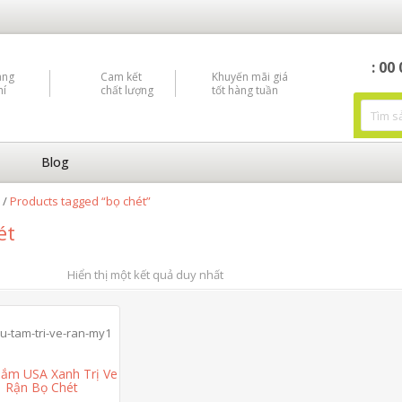
: 00
àng
Cam kết
Khuyến mãi giá
hí
chất lượng
tốt hàng tuần
Blog
/
Products tagged “bọ chét”
ét
Hiển thị một kết quả duy nhất
ắm USA Xanh Trị Ve
Rận Bọ Chét