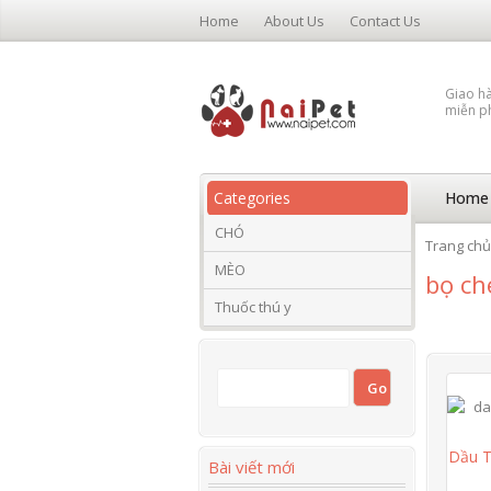
Home
About Us
Contact Us
Giao h
miễn p
Categories
Home
CHÓ
Trang chủ
MÈO
bọ ch
Thuốc thú y
Dầu T
Bài viết mới