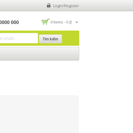
Login/Register
 0000 000
0 Items -
0 ₫