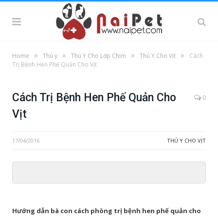
»
»
»
»
Home
Thú y
Thú Y Cho Lớp Chim
Thú Y Cho Vịt
Cách
Trị Bệnh Hen Phế Quản Cho Vịt
Cách Trị Bệnh Hen Phế Quản Cho
0
Vịt
17/04/2016
THÚ Y CHO VỊT
Hướng dẫn bà con cách phòng trị bệnh hen phế quản cho