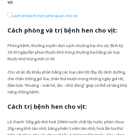
vịt.
Cách phòng và trị bệnh hen cho vịt:
Phòng bệnh, thường xuyên dọn sạch chuồng trại cho vịt; định kỳ
20-30 ngày/lần phun thuốc khử trùng chuồng trại bằng các loại
thuốc khử trùng mới có iôt.
Cho vịt ăn đủ khẩu phần bằng các loại cám tốt đầy đủ dinh dưỡng,
che chắn chống gió lùa, chăn thả muộn trong những ngày giá rét,
đảm bảo “thoáng – mát hè, ấm – khô đông” giúp cơ thể vịt tăng khả
năng chống bệnh.
Cách trị bệnh hen cho vịt:
Lá chanh 100g giã nhỏ hoà 200ml nước chắt lấy nước; phèn chua
20g rang khô tán nhỏ; băng phiến 5 viên tán nhỏ, hoà lẫn ba thứ
trên với nhau cho vịt uống với liều 1-2ml/con/lần/ngày. Cho uống