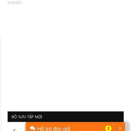
15/04/2016
BỘ SƯU TẬP MỚI
Hỗ trợ độc giả
x
2